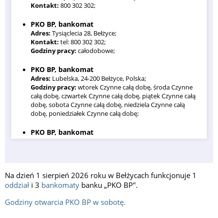
Kontakt:
800 302 302;
PKO BP, bankomat
Adres:
Tysiąclecia 28, Bełżyce;
Kontakt:
tel: 800 302 302;
Godziny pracy:
całodobowe;
PKO BP, bankomat
Adres:
Lubelska, 24-200 Bełżyce, Polska;
Godziny pracy:
wtorek Czynne całą dobę, środa Czynne
całą dobę, czwartek Czynne całą dobę, piątek Czynne całą
dobę, sobota Czynne całą dobę, niedziela Czynne całą
dobę, poniedziałek Czynne całą dobę;
PKO BP, bankomat
Adres:
Lubelska 4, 24-220 Niedrzwica Duża, Polska;
Godziny pracy:
wtorek Czynne całą dobę, środa Czynne
całą dobę, czwartek Czynne całą dobę, piątek Czynne całą
dobę, sobota Czynne całą dobę, niedziela Czynne całą
Na dzień 1 sierpień 2026 roku w Bełżycach funkcjonuje 1
dobę, poniedziałek Czynne całą dobę;
oddział
i 3
bankomaty
banku „PKO BP".
Godziny otwarcia PKO BP w sobotę.