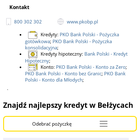
Kontakt
800 302 302
www.pkobp.pl
Kredyty:
PKO Bank Polski - Pożyczka
gotówkowa
;
PKO Bank Polski - Pożyczka
konsolidacyjna
;
Kredyty hipoteczny:
Bank Polski - Kredyt
Hipoteczny
;
Konto:
PKO Bank Polski - Konto za Zero
;
PKO Bank Polski - Konto bez Granic
;
PKO Bank
Polski - Konto dla Młodych
;
`
Znajdź najlepszy kredyt w Bełżycach
Odebrać pożyczkę
Menu
Burger