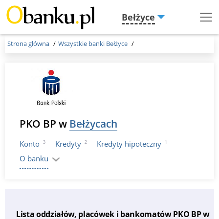
Bełżyce
Menu
Burger
Strona główna
Wszystkie banki Bełżyce
PKO BP w
Bełżycach
3
2
1
Konto
Kredyty
Kredyty hipoteczny
O banku
Lista oddziałów, placówek i bankomatów PKO BP w